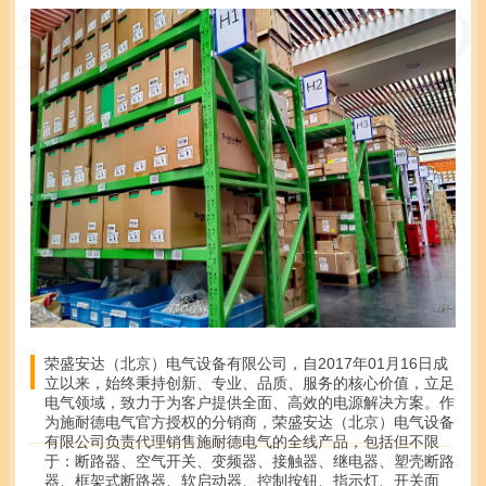
荣盛安达（北京）电气设备有限公司，自2017年01月16日成
立以来，始终秉持创新、专业、品质、服务的核心价值，立足
电气领域，致力于为客户提供全面、高效的电源解决方案。作
为施耐德电气官方授权的分销商，荣盛安达（北京）电气设备
有限公司负责代理销售施耐德电气的全线产品，包括但不限
于：断路器、空气开关、变频器、接触器、继电器、塑壳断路
器、框架式断路器、软启动器、控制按钮、指示灯、开关面